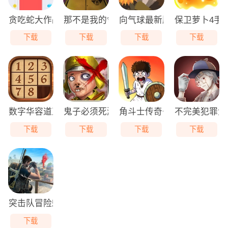
贪吃蛇大作战免费版
那不是我的邻居游戏无广告版
向气球最新版
保卫萝卜4手
下载
下载
下载
下载
数字华容道直装版
鬼子必须死游戏最新版
角斗士传奇去广告版
不完美犯罪免
下载
下载
下载
下载
突击队冒险刺客最新免费版
下载