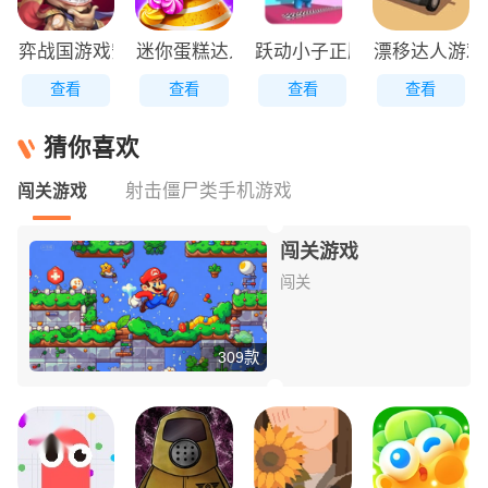
弈战国游戏安装包
迷你蛋糕达人原版
跃动小子正版
漂移达人游戏
查看
查看
查看
查看
猜你喜欢
射击僵尸类手机游戏
闯关游戏
闯关游戏
闯关
309款