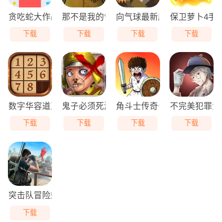
贪吃蛇大作战免费版
那不是我的邻居游戏无广告版
向气球最新版
保卫萝卜4手
下载
下载
下载
下载
数字华容道直装版
鬼子必须死游戏最新版
角斗士传奇去广告版
不完美犯罪免
下载
下载
下载
下载
突击队冒险刺客最新免费版
下载