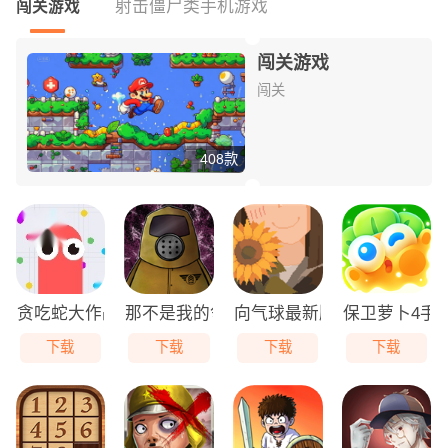
射击僵尸类手机游戏
闯关游戏
闯关游戏
闯关
408款
贪吃蛇大作战免费版
那不是我的邻居游戏无广告版
向气球最新版
保卫萝卜4手
下载
下载
下载
下载