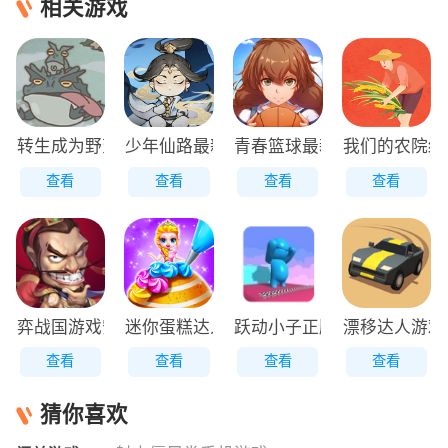
相关游戏
转生成为野蛮人正版
少年仙路最新版
青春篮球最新版
我们的农院红
查看
查看
查看
查看
弈战国游戏安装包
迷你蛋糕达人原版
跃动小子正版
漂移达人游戏
查看
查看
查看
查看
猜你喜欢