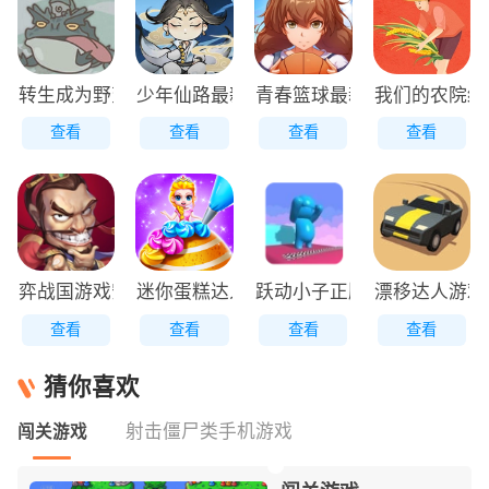
转生成为野蛮人正版
少年仙路最新版
青春篮球最新版
我们的农院红
查看
查看
查看
查看
弈战国游戏安装包
迷你蛋糕达人原版
跃动小子正版
漂移达人游戏
查看
查看
查看
查看
猜你喜欢
射击僵尸类手机游戏
闯关游戏