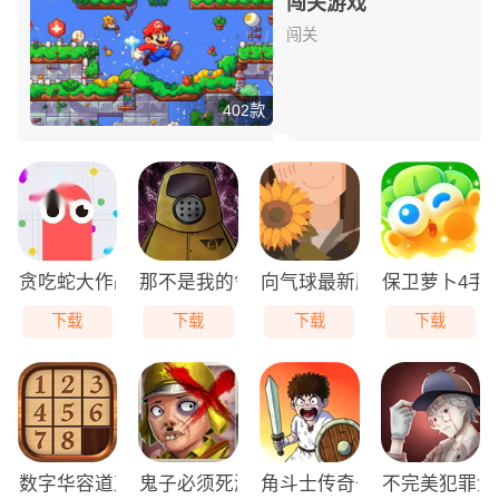
闯关游戏
闯关
402款
贪吃蛇大作战免费版
那不是我的邻居游戏无广告版
向气球最新版
保卫萝卜4手
下载
下载
下载
下载
数字华容道直装版
鬼子必须死游戏最新版
角斗士传奇去广告版
不完美犯罪免