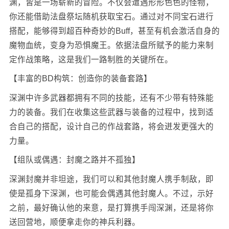
渊，皆是一场崭新的冒险。不仅会遭遇形形色色的怪物，
你还能借助法盘祭坛随机获取宝石。通过对不同宝石进行
搭配，能够得到超百种奇妙的Buff，甚至有机会激活自身的
魔物血统，变身为恐惧魔王。依据法盘所赋予的能力来制
定作战策略，这是我们一路制胜的关键所在。
【丰富的BD构筑：创造你的装备套路】
深渊中许多武器都拥有不同的技能，还有不少带有特殊能
力的装备。我们在收集这些武器与装备的过程中，找到适
合自己的搭配，设计自己的作战套路，将会迸发更强大的
力量。
【组队或偶遇：封魔之路并不孤独】
深渊封魔并非坦途，我们可以和其他封魔人携手制敌，即
使是孤身下深渊，也可能会偶遇其他封魔人。不过，示好
之前，最好确认他的来意，是打算携手闯深渊，还是将你
送回营地，顺便拿走你的神兵利器。