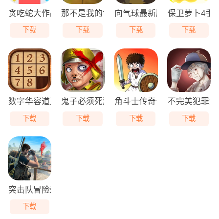
贪吃蛇大作战免费版
那不是我的邻居游戏无广告版
向气球最新版
保卫萝卜4手
下载
下载
下载
下载
数字华容道直装版
鬼子必须死游戏最新版
角斗士传奇去广告版
不完美犯罪免
下载
下载
下载
下载
突击队冒险刺客最新免费版
下载