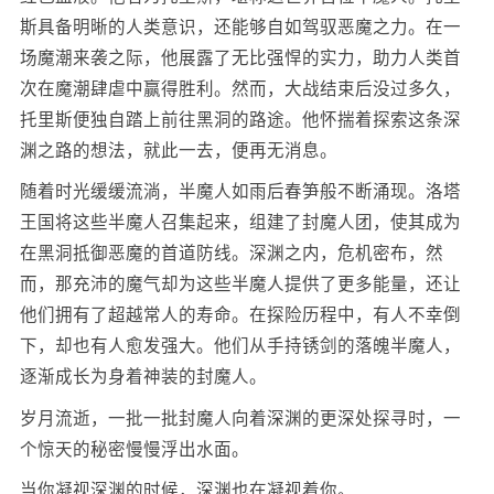
斯具备明晰的人类意识，还能够自如驾驭恶魔之力。在一
场魔潮来袭之际，他展露了无比强悍的实力，助力人类首
次在魔潮肆虐中赢得胜利。然而，大战结束后没过多久，
托里斯便独自踏上前往黑洞的路途。他怀揣着探索这条深
渊之路的想法，就此一去，便再无消息。
随着时光缓缓流淌，半魔人如雨后春笋般不断涌现。洛塔
王国将这些半魔人召集起来，组建了封魔人团，使其成为
在黑洞抵御恶魔的首道防线。深渊之内，危机密布，然
而，那充沛的魔气却为这些半魔人提供了更多能量，还让
他们拥有了超越常人的寿命。在探险历程中，有人不幸倒
下，却也有人愈发强大。他们从手持锈剑的落魄半魔人，
逐渐成长为身着神装的封魔人。
岁月流逝，一批一批封魔人向着深渊的更深处探寻时，一
个惊天的秘密慢慢浮出水面。
当你凝视深渊的时候，深渊也在凝视着你。