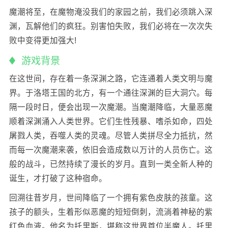
魔潮将至，在魔物淹没我们的家园之前，我们必须跳入深
渊，瓦解他们的疯狂。别害怕失败，我们必将在一次次失
败中变得更加强大!
游戏背景
在这世间，存在着一条深渊之路，它连通着人类文明与魔
界。于洛塔王国的北方，有一个通往深渊的巨大洞穴。每
隔一段时日，便会出现一次魔潮。当魔潮降临，大量恶魔
顺着深渊涌入人类世界。它们生性残暴、嗜杀如命，四处
屠戮人类，吞噬人类的灵魂。尽管人类拼尽全力抵抗，然
而每一次魔潮来袭，依旧会造成数以万计的人员伤亡。这
般的战斗，已然持续了漫长的岁月。直到一类全新人种的
诞生，才打破了这种宿命。
回溯往昔岁月，世间降临了一个拥有紫色皮肤的孩童。这
孩子的额头，生着形似恶魔的短短倒刺，流淌着神秘的紫
红色血液。他名为托里斯，堪称这世界首位半魔人。托里