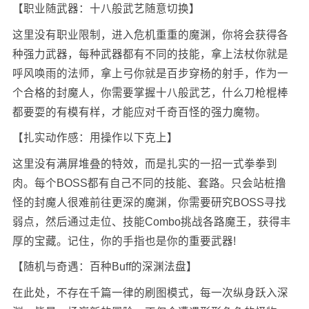
【职业随武器：十八般武艺随意切换】
这里没有职业限制，进入危机重重的魔渊，你将会获得各
种强力武器，每种武器都有不同的技能，拿上法杖你就是
呼风唤雨的法师，拿上弓你就是百步穿杨的射手，作为一
个合格的封魔人，你需要掌握十八般武艺，什么刀枪棍棒
都要耍的有模有样，才能应对千奇百怪的强力魔物。
【扎实动作感：用操作以下克上】
这里没有满屏堆叠的特效，而是扎实的一招一式拳拳到
肉。每个BOSS都有自己不同的技能、套路。只会站桩撸
怪的封魔人很难前往更深的魔渊，你需要研究BOSS寻找
弱点，然后通过走位、技能Combo挑战各路魔王，获得丰
厚的宝藏。记住，你的手指也是你的重要武器!
【随机与奇遇：百种Buff的深渊法盘】
在此处，不存在千篇一律的刷图模式，每一次纵身跃入深