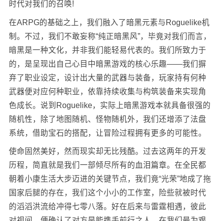
时代对我们的召唤!
在ARPG的基础之上，我们融入了暗黑元素与Roguelike机
制。不过，我们不敢妄称“纯正暗黑风”，毕竟对我们而言，
暗黑是一种文化，并非我们能轻易代表的。我们所致力于
的，是呈现出自己心目中暗黑游戏的核心乐趣——我们摒
弃了职业设定，设计出大量的武器与装备，玩家持有何种
武器便对应何种职业，依靠持续收集与构筑装备来实现角
色成长。说到Roguelike，实际上暗黑游戏本就具备很强的
随机性，除了地图随机、怪物随机外，我们还增添了法盘
系统，借助宝石的搭配，让冒险过程拥有更多的可能性。
使命固然美好，然而现实却无比残酷。过去这两年的开发
历程，简直就是我们一部倾尽所有的血泪篇章。在全民都
朝着小康生活大步迈进的关键节点，我们竟“光荣”地成了拖
国家后腿的存在，我们这个小小的工作室，险些就被时代
的滔滔洪流给冲得七零八落。好在后来与雷霆相遇，彼此
对视间，便确认了对方是能携手前行之人。在我们最为艰