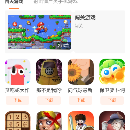
射击僵尸类手机游戏
闯关游戏
闯关游戏
闯关
273款
贪吃蛇大作战免费版
那不是我的邻居游戏无广告版
向气球最新版
保卫萝卜4手
下载
下载
下载
下载