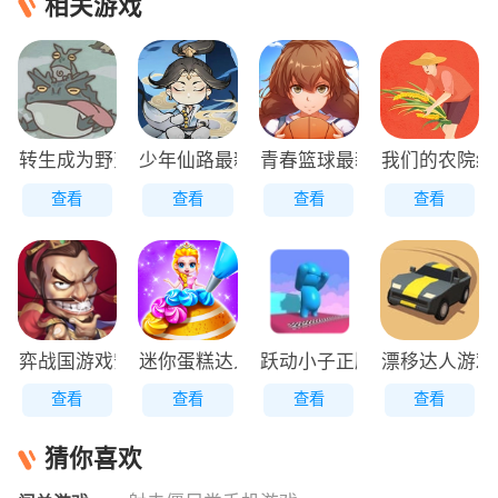
相关游戏
转生成为野蛮人正版
少年仙路最新版
青春篮球最新版
我们的农院红
查看
查看
查看
查看
弈战国游戏安装包
迷你蛋糕达人原版
跃动小子正版
漂移达人游戏
查看
查看
查看
查看
猜你喜欢