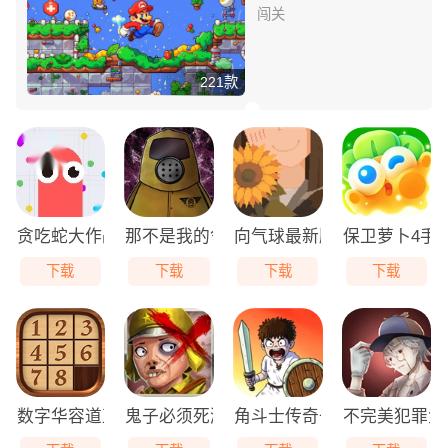
闯关
221款
贪吃蛇大作战免费版
那不是我的邻居游戏无广告版
向气球最新版
保卫萝卜4手
下载
下载
下载
下载
数字华容道直装版
鬼子必须死游戏最新版
角斗士传奇去广告版
不完美犯罪免