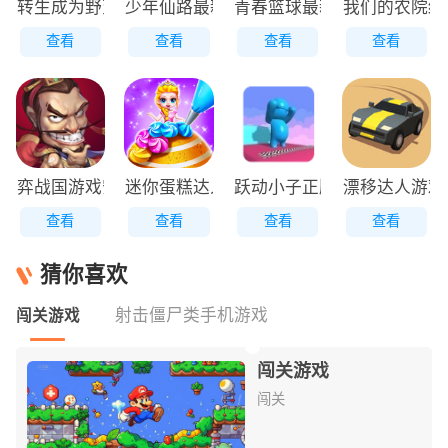
转生成为野蛮人正版
少年仙路最新版
青春篮球最新版
我们的农院红
查看
查看
查看
查看
弈战国游戏安装包
迷你蛋糕达人原版
跃动小子正版
漂移达人游戏
查看
查看
查看
查看
猜你喜欢
射击僵尸类手机游戏
闯关游戏
闯关游戏
闯关