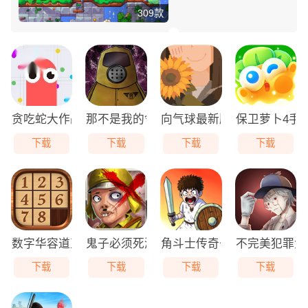
309款
贪吃蛇大作战免费版
那不是我的邻居游戏无广告版
向气球最新版
保卫萝卜4手
下载
下载
下载
下载
数字华容道直装版
鬼子必须死游戏最新版
角斗士传奇去广告版
不完美犯罪免
下载
下载
下载
下载