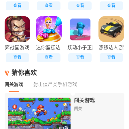
查看
查看
查看
查看
弈战国游戏安装包
迷你蛋糕达人原版
跃动小子正版
漂移达人游戏
查看
查看
查看
查看
猜你喜欢
射击僵尸类手机游戏
闯关游戏
闯关游戏
闯关
301款