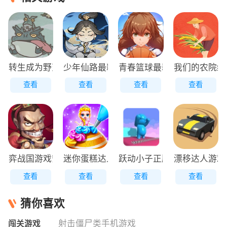
转生成为野蛮人正版
少年仙路最新版
青春篮球最新版
我们的农院红
查看
查看
查看
查看
弈战国游戏安装包
迷你蛋糕达人原版
跃动小子正版
漂移达人游戏
查看
查看
查看
查看
猜你喜欢
射击僵尸类手机游戏
闯关游戏