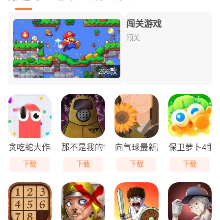
闯关游戏
闯关
266款
贪吃蛇大作战免费版
那不是我的邻居游戏无广告版
向气球最新版
保卫萝卜4手
下载
下载
下载
下载