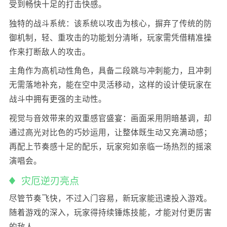
受到畅快十足的打击快感。
独特的战斗系统：该系统以攻击为核心，摒弃了传统的防
御机制，轻、重攻击的功能划分清晰，玩家需凭借精准操
作来打断敌人的攻击。
主角作为高机动性角色，具备二段跳与冲刺能力，且冲刺
无需落地补充，能在空中灵活移动，这样的设计使玩家在
战斗中拥有更强的主动性。
视觉与音效带来的双重感官盛宴：画面采用阴暗基调，却
通过高光对比色的巧妙运用，让整体既生动又充满动感；
再配上节奏感十足的配乐，玩家宛如亲临一场热烈的摇滚
演唱会。
灾厄逆刃亮点
尽管节奏飞快，不过入门容易，新玩家能迅速投入游戏。
随着游戏的深入，玩家得持续锤炼技能，才能对付更厉害
的敌人。