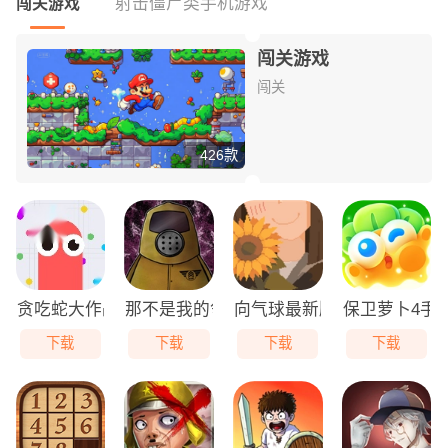
射击僵尸类手机游戏
闯关游戏
闯关游戏
闯关
426款
贪吃蛇大作战免费版
那不是我的邻居游戏无广告版
向气球最新版
保卫萝卜4手
下载
下载
下载
下载