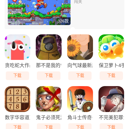
闯关
326款
贪吃蛇大作战免费版
那不是我的邻居游戏无广告版
向气球最新版
保卫萝卜4手
下载
下载
下载
下载
数字华容道直装版
鬼子必须死游戏最新版
角斗士传奇去广告版
不完美犯罪免
下载
下载
下载
下载