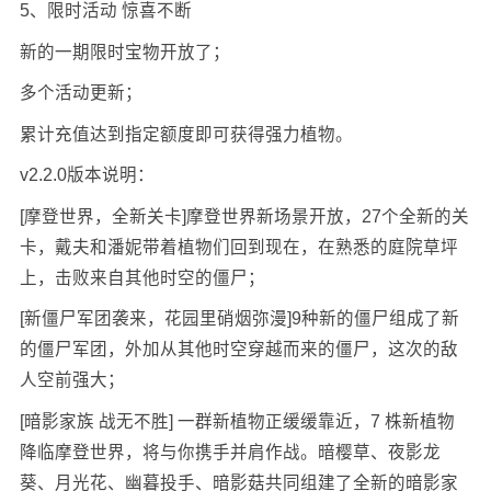
5、限时活动 惊喜不断
新的一期限时宝物开放了；
多个活动更新；
累计充值达到指定额度即可获得强力植物。
v2.2.0版本说明：
[摩登世界，全新关卡]摩登世界新场景开放，27个全新的关
卡，戴夫和潘妮带着植物们回到现在，在熟悉的庭院草坪
上，击败来自其他时空的僵尸；
[新僵尸军团袭来，花园里硝烟弥漫]9种新的僵尸组成了新
的僵尸军团，外加从其他时空穿越而来的僵尸，这次的敌
人空前强大；
[暗影家族 战无不胜] 一群新植物正缓缓靠近，7 株新植物
降临摩登世界，将与你携手并肩作战。暗樱草、夜影龙
葵、月光花、幽暮投手、暗影菇共同组建了全新的暗影家