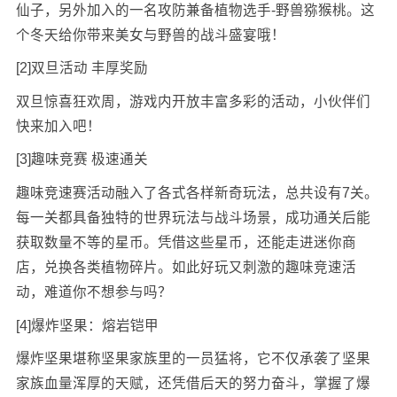
仙子，另外加入的一名攻防兼备植物选手-野兽猕猴桃。这
个冬天给你带来美女与野兽的战斗盛宴哦！
[2]双旦活动 丰厚奖励
双旦惊喜狂欢周，游戏内开放丰富多彩的活动，小伙伴们
快来加入吧！
[3]趣味竞赛 极速通关
趣味竞速赛活动融入了各式各样新奇玩法，总共设有7关。
每一关都具备独特的世界玩法与战斗场景，成功通关后能
获取数量不等的星币。凭借这些星币，还能走进迷你商
店，兑换各类植物碎片。如此好玩又刺激的趣味竞速活
动，难道你不想参与吗？
[4]爆炸坚果：熔岩铠甲
爆炸坚果堪称坚果家族里的一员猛将，它不仅承袭了坚果
家族血量浑厚的天赋，还凭借后天的努力奋斗，掌握了爆