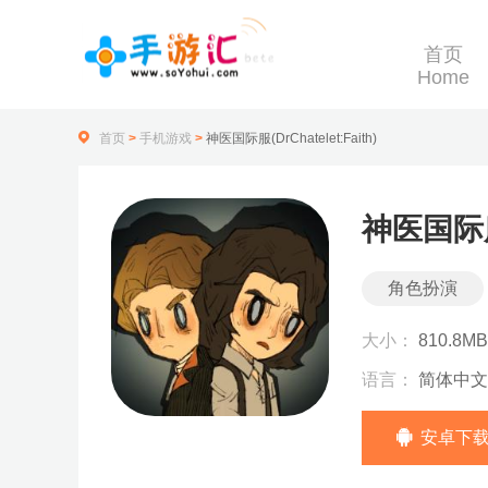
首页
Home
首页
>
手机游戏
>
神医国际服(DrChatelet:Faith)
神医国际服(D
角色扮演
大小：
810.8MB
语言：
简体中文
安卓下