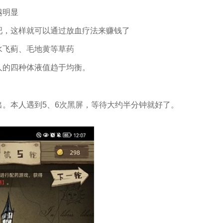
越明显
吧，这样就可以通过放血疗法来赚钱了
水飞蓟、毛地黄等草药
人的四种体液值趋于均衡。
出。本人遇到5、6次黑屏，等待大约半分钟就好了。