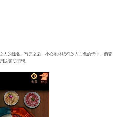
见之人的姓名。写完之后，小心地将纸符放入白色的锅中。倘若
享用这顿阴阳锅。