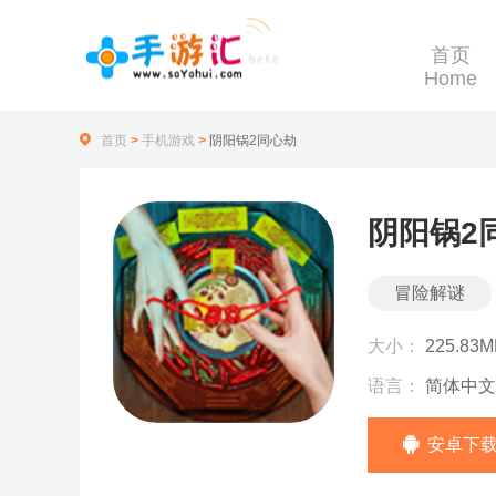
首页
Home
首页
>
手机游戏
>
阴阳锅2同心劫
阴阳锅2
冒险解谜
大小：
225.83M
语言：
简体中文
安卓下