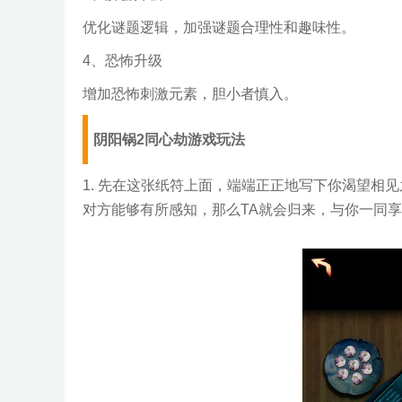
优化谜题逻辑，加强谜题合理性和趣味性。
4、恐怖升级
增加恐怖刺激元素，胆小者慎入。
阴阳锅2同心劫游戏玩法
1. 先在这张纸符上面，端端正正地写下你渴望相
对方能够有所感知，那么TA就会归来，与你一同