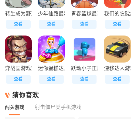
转生成为野蛮人正版
少年仙路最新版
青春篮球最新版
我们的农院红
查看
查看
查看
查看
弈战国游戏安装包
迷你蛋糕达人原版
跃动小子正版
漂移达人游戏
查看
查看
查看
查看
猜你喜欢
射击僵尸类手机游戏
闯关游戏
闯关游戏
闯关