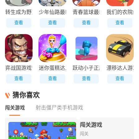
转生成为野蛮人正版
少年仙路最新版
青春篮球最新版
我们的农院红
查看
查看
查看
查看
弈战国游戏安装包
迷你蛋糕达人原版
跃动小子正版
漂移达人游戏
查看
查看
查看
查看
猜你喜欢
射击僵尸类手机游戏
闯关游戏
闯关游戏
闯关