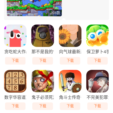
203款
贪吃蛇大作战免费版
那不是我的邻居游戏无广告版
向气球最新版
保卫萝卜4手
下载
下载
下载
下载
数字华容道直装版
鬼子必须死游戏最新版
角斗士传奇去广告版
不完美犯罪免
下载
下载
下载
下载