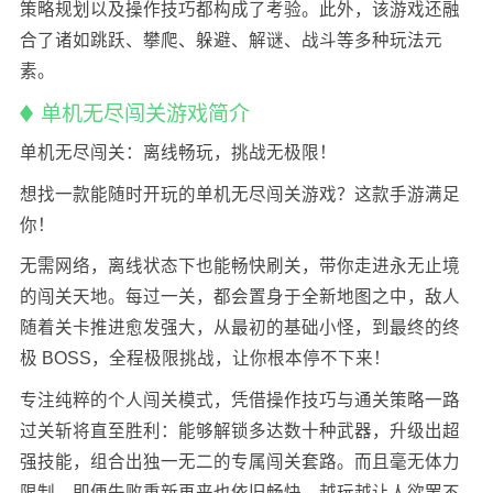
策略规划以及操作技巧都构成了考验。此外，该游戏还融
合了诸如跳跃、攀爬、躲避、解谜、战斗等多种玩法元
素。
单机无尽闯关游戏简介
单机无尽闯关：离线畅玩，挑战无极限！
想找一款能随时开玩的单机无尽闯关游戏？这款手游满足
你！
无需网络，离线状态下也能畅快刷关，带你走进永无止境
的闯关天地。每过一关，都会置身于全新地图之中，敌人
随着关卡推进愈发强大，从最初的基础小怪，到最终的终
极 BOSS，全程极限挑战，让你根本停不下来！
专注纯粹的个人闯关模式，凭借操作技巧与通关策略一路
过关斩将直至胜利：能够解锁多达数十种武器，升级出超
强技能，组合出独一无二的专属闯关套路。而且毫无体力
限制，即便失败重新再来也依旧畅快，越玩越让人欲罢不