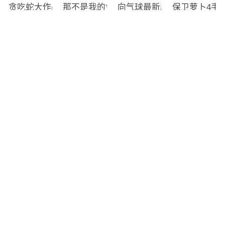
贪吃蛇大作战免费版
那不是我的邻居游戏无广告版
向气球最新版
保卫萝卜4手
下载
下载
下载
下载
数字华容道直装版
鬼子必须死游戏最新版
角斗士传奇去广告版
不完美犯罪免
下载
下载
下载
下载
突击队冒险刺客最新免费版
下载