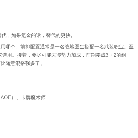
S替代，如果氪金的话，替代的更快。
就用哪个。前排配置通常是一名战地医生搭配一名武装职业。至
选用。接着，要尽可能去凑势力加成，前期凑成3 + 2的组
这可比随意混搭强多了。
AOE）、卡牌魔术师