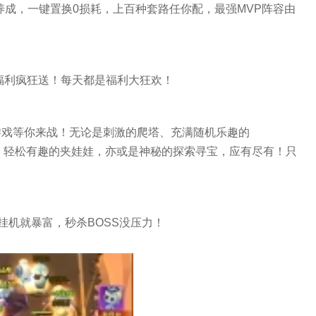
养成，一键置换0损耗，上百种套路任你配，最强MVP阵容由
量福利疯狂送！每天都是福利大狂欢！
游戏等你来战！无论是刺激的爬塔、充满随机乐趣的
机甲、轻松有趣的夹娃娃，亦或是神秘的探索寻宝，应有尽有！只
挂机就暴富，秒杀BOSS没压力！